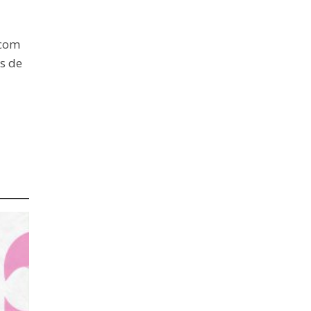
 com
s de