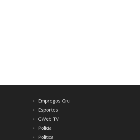
Empregos Gru
Esportes
GWeb TV
Polícia
Política