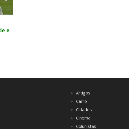
de e
Artigos
Carro
Cidades
Cinema
Colunistas