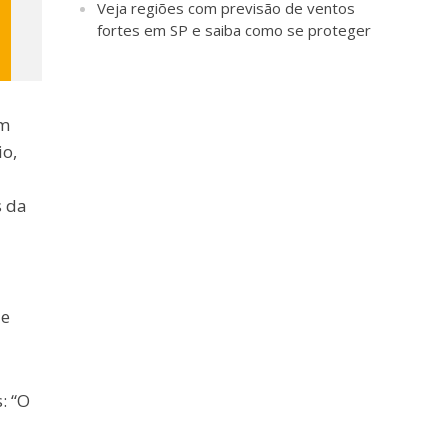
Veja regiões com previsão de ventos
fortes em SP e saiba como se proteger
em
io,
s da
ue
: “O