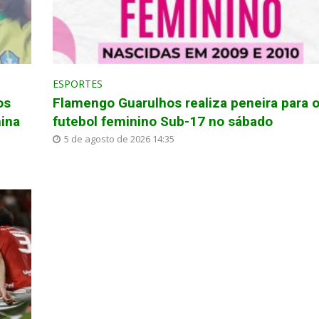
ESPORTES
os
Flamengo Guarulhos realiza peneira para 
ina
futebol feminino Sub-17 no sábado
5 de agosto de 2026 14:35