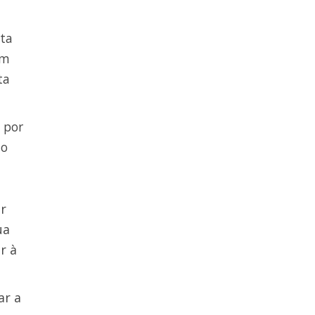
sta
em
ta
 por
to
r
ua
r à
ar a