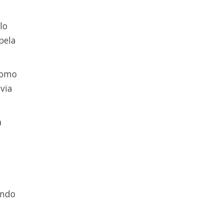
lo
pela
como
via
a
ando