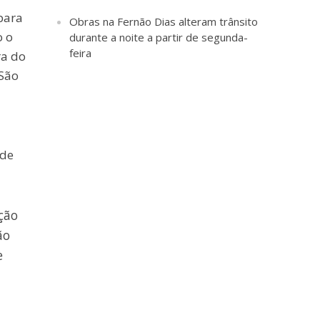
para
Obras na Fernão Dias alteram trânsito
o o
durante a noite a partir de segunda-
feira
ra do
 São
ade
ição
ão
e