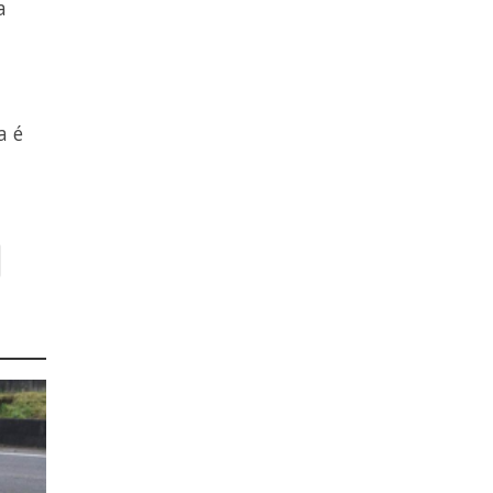
a
a é