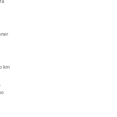
ra
oner
no km
s
no