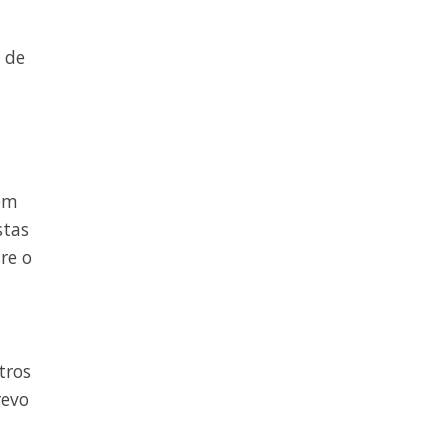
 de
 em
stas
re o
tros
revo