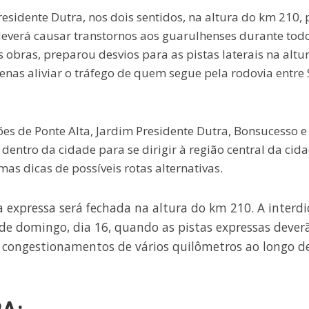
residente Dutra, nos dois sentidos, na altura do km 210, 
deverá causar transtornos aos guarulhenses durante tod
s obras, preparou desvios para as pistas laterais na altu
nas aliviar o tráfego de quem segue pela rodovia entre
s de Ponte Alta, Jardim Presidente Dutra, Bonsucesso e
dentro da cidade para se dirigir à região central da cid
s dicas de possíveis rotas alternativas.
sta expressa será fechada na altura do km 210. A interd
de domingo, dia 16, quando as pistas expressas dever
m congestionamentos de vários quilômetros ao longo d