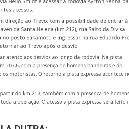
ovia Helio Smidt e acessar a rodovia Ayrton Senna pa
ntes acessos.
m direção ao Trevo, tem a possibilidade de entrar à
 avenida Santa Helena (km 212), rua Salto da Divisa
já no posto Sakamoto e ingressar na rua Eduardo Fr
retornar ao Trevo após o desvio.
car atento aos desvios ao longo da rodovia. Na pista
 km 207,6, com a presença de homens bandeiras e do
o os motoristas. O retorno a pista expressa acontece 
a a partir do km 213, também com a presença de homen
 toda a operação. O acesso a pista expressa será feito 
ELA DUTRA: