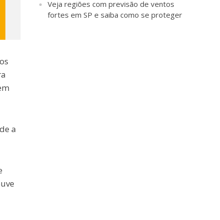
Veja regiões com previsão de ventos
fortes em SP e saiba como se proteger
tos
ra
 em
sde a
e
ouve