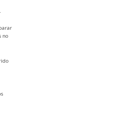
.
parar
s no
rido
os