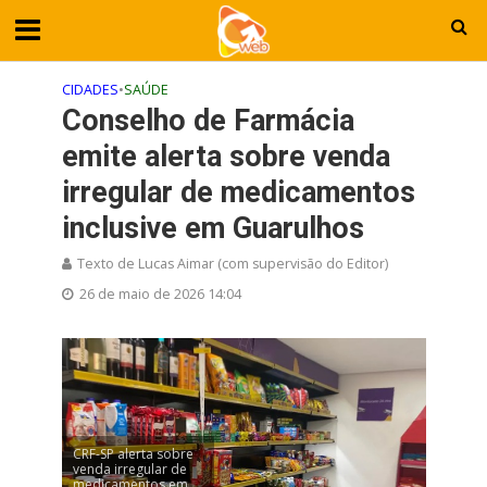
CIDADES
•
SAÚDE
Conselho de Farmácia
emite alerta sobre venda
irregular de medicamentos
inclusive em Guarulhos
Texto de Lucas Aimar (com supervisão do Editor)
26 de maio de 2026 14:04
CRF-SP alerta sobre
venda irregular de
medicamentos em