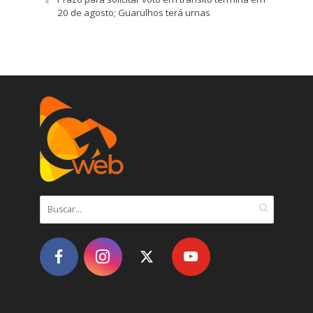
20 de agosto; Guarulhos terá urnas