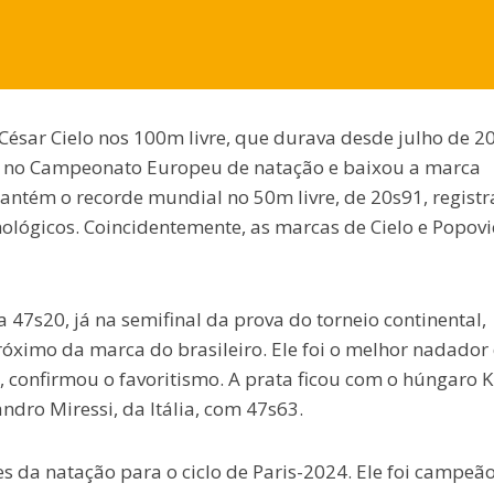
ésar Cielo nos 100m livre, que durava desde julho de 2
 no Campeonato Europeu de natação e baixou a marca
mantém o recorde mundial no 50m livre, de 20s91, regist
lógicos. Coincidentemente, as marcas de Cielo e Popovi
47s20, já na semifinal da prova do torneio continental,
óximo da marca do brasileiro. Ele foi o melhor nadador
 confirmou o favoritismo. A prata ficou com o húngaro Kr
andro Miressi, da Itália, com 47s63.
da natação para o ciclo de Paris-2024. Ele foi campeã