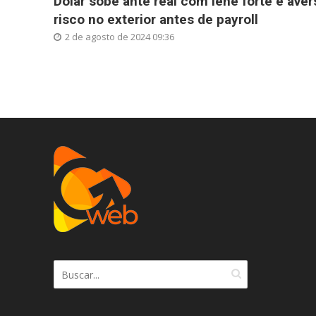
Dólar sobe ante real com iene forte e aver
risco no exterior antes de payroll
2 de agosto de 2024 09:36