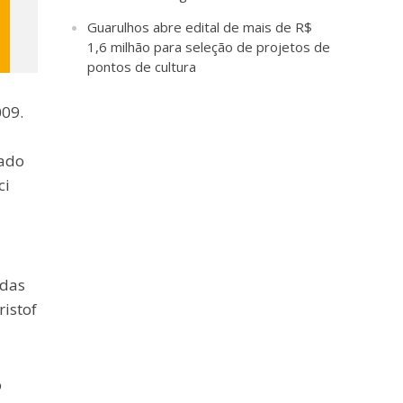
Guarulhos abre edital de mais de R$
1,6 milhão para seleção de projetos de
pontos de cultura
009.
rado
ci
 das
istof
o