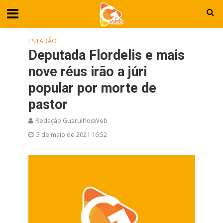
ESTADÃO
Deputada Flordelis e mais
nove réus irão a júri
popular por morte de
pastor
Redação GuarulhosWeb
5 de maio de 2021 16:52