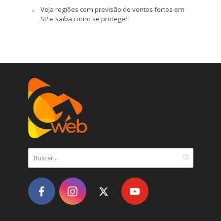
Veja regiões com previsão de ventos fortes em
SP e saiba como se proteger