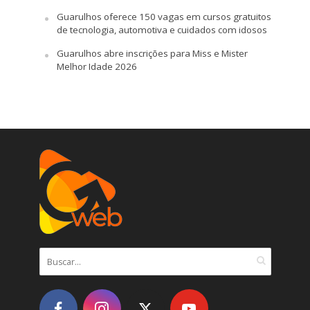
Guarulhos oferece 150 vagas em cursos gratuitos
de tecnologia, automotiva e cuidados com idosos
Guarulhos abre inscrições para Miss e Mister
Melhor Idade 2026