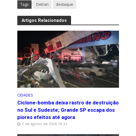
Tags
Detran
destaque
Artigos Relacionados
CIDADES
Ciclone-bomba deixa rastro de destruição
no Sul e Sudeste; Grande SP escapa dos
piores efeitos até agora
7 de agosto de 2026 16:32