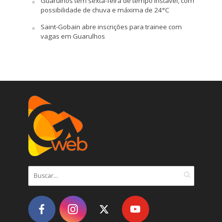
Guarulhos tem sexta-feira de tempo instável, com
possibilidade de chuva e máxima de 24°C
Saint-Gobain abre inscrições para trainee com
vagas em Guarulhos