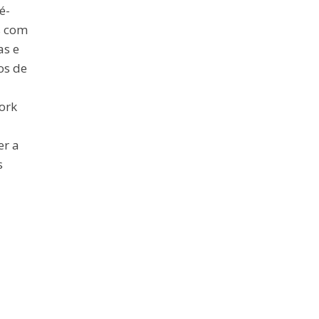
é-
s com
as e
os de
ork
er a
s