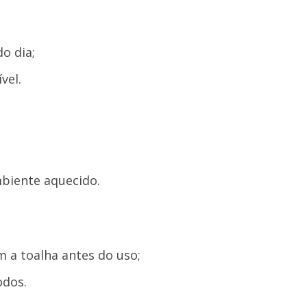
o dia;
vel.
mbiente aquecido.
m a toalha antes do uso;
odos.