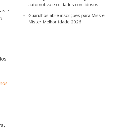
automotiva e cuidados com idosos
as e
Guarulhos abre inscrições para Miss e
o
Mister Melhor Idade 2026
s
dos
lhos
ra,