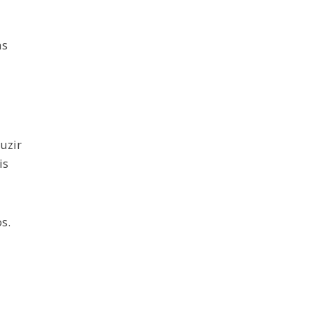
as
uzir
is
s.