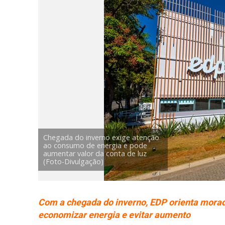
Chegada do inverno exige atenção
ao consumo de energia e pode
aumentar valor da conta de luz
(Foto-Divulgação)
Com a chegada do inverno, EDP orienta morad
economizar energia e evitar aumento