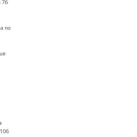
 76
ça no
que
a
 106