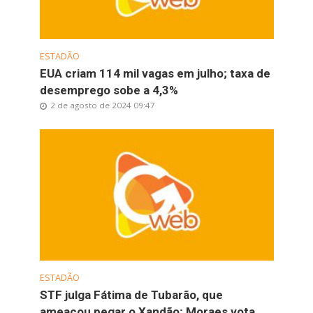
ESTADÃO
EUA criam 114 mil vagas em julho; taxa de
desemprego sobe a 4,3%
2 de agosto de 2024 09:47
ESTADÃO
STF julga Fátima de Tubarão, que
ameaçou pegar o Xandão; Moraes vota