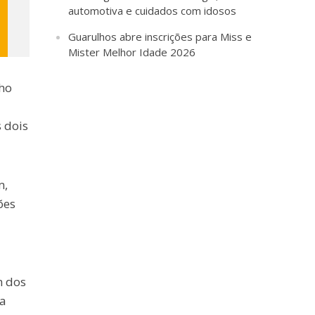
automotiva e cuidados com idosos
Guarulhos abre inscrições para Miss e
Mister Melhor Idade 2026
nho
 dois
m,
ões
m dos
 a