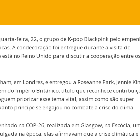
 quarta-feira, 22, o grupo de K-pop Blackpink pelo empe
as. A condecoração foi entregue durante a visita do
e está no Reino Unido para discutir a cooperação entre os
gham, em Londres, e entregou a Roseanne Park, Jennie Ki
 do Império Britânico, título que reconhece contribuiç
guem priorizar esse tema vital, assim como são super
quanto príncipe se engajou no combate à crise do clima.
hado na COP-26, realizada em Glasgow, na Escócia, u
ulgada na época, elas afirmavam que a crise climática é