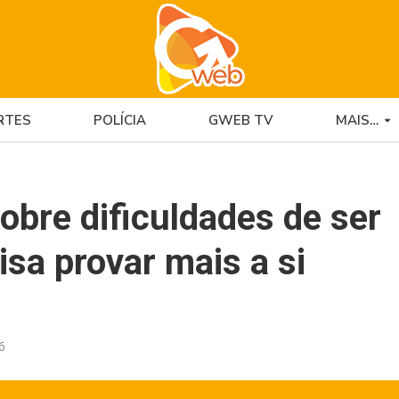
RTES
POLÍCIA
GWEB TV
MAIS…
bre dificuldades de ser
sa provar mais a si
6