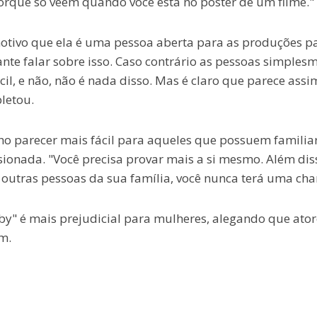
porque só veem quando você está no pôster de um filme."
 motivo que ela é uma pessoa aberta para as produções p
ante falar sobre isso. Caso contrário as pessoas simples
il, e não, não é nada disso. Mas é claro que parece assi
letou.
parecer mais fácil para aqueles que possuem familia
ssionada. "Você precisa provar mais a si mesmo. Além diss
outras pessoas da sua família, você nunca terá uma cha
" é mais prejudicial para mulheres, alegando que ator
m.