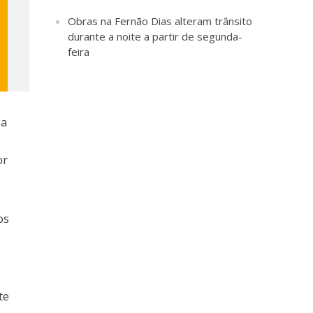
Obras na Fernão Dias alteram trânsito
durante a noite a partir de segunda-
feira
ia
or
os
te