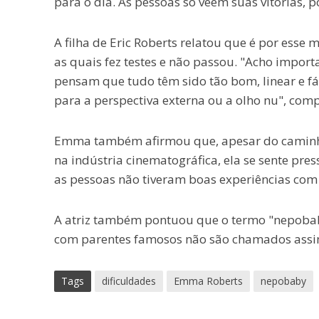
para o dia. As pessoas só veem suas vitórias, 
A filha de Eric Roberts relatou que é por esse
as quais fez testes e não passou. "Acho import
pensam que tudo têm sido tão bom, linear e fác
para a perspectiva externa ou a olho nu", comp
Emma também afirmou que, apesar do caminho 
na indústria cinematográfica, ela se sente pre
as pessoas não tiveram boas experiências com 
A atriz também pontuou que o termo "nepobaby
com parentes famosos não são chamados assi
Tags
dificuldades
Emma Roberts
nepobaby