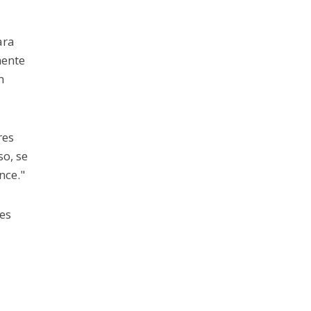
ara
mente
m
res
o, se
nce."
es