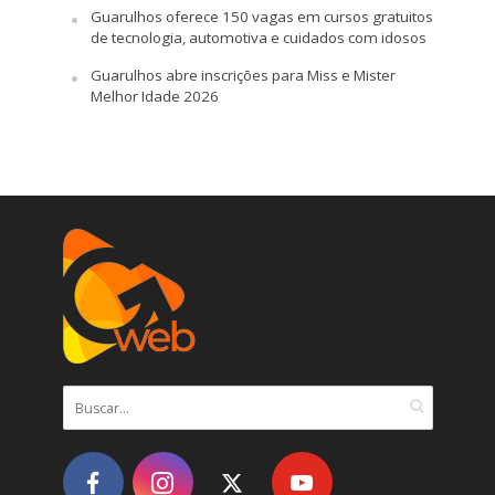
Guarulhos oferece 150 vagas em cursos gratuitos
de tecnologia, automotiva e cuidados com idosos
Guarulhos abre inscrições para Miss e Mister
Melhor Idade 2026