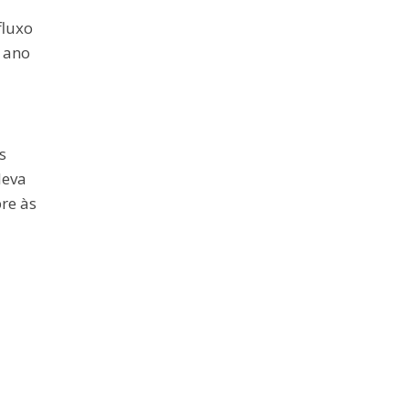
fluxo
o ano
s
leva
re às