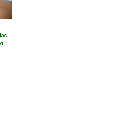
das
po