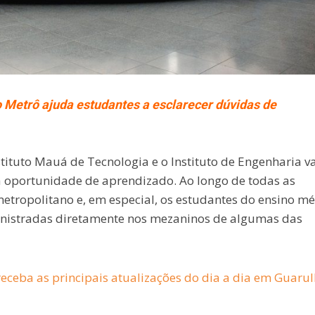
o Metrô ajuda estudantes a esclarecer dúvidas de
tituto Mauá de Tecnologia e o Instituto de Engenharia va
 oportunidade de aprendizado. Ao longo de todas as
etropolitano e, em especial, os estudantes do ensino m
nistradas diretamente nos mezaninos de algumas das
eceba as principais atualizações do dia a dia em Guaru