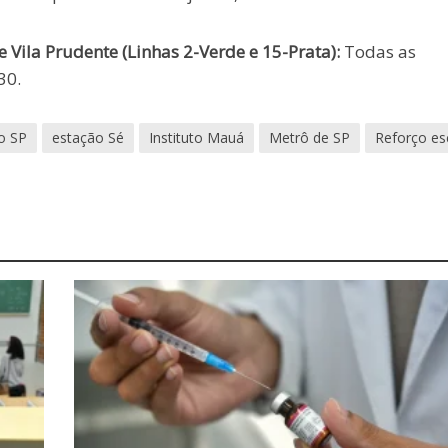
e Vila Prudente (Linhas 2-Verde e 15-Prata):
Todas as
30.
o SP
estação Sé
Instituto Mauá
Metrô de SP
Reforço es