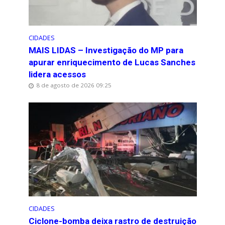
CIDADES
MAIS LIDAS – Investigação do MP para
apurar enriquecimento de Lucas Sanches
lidera acessos
8 de agosto de 2026 09:25
CIDADES
Ciclone-bomba deixa rastro de destruição