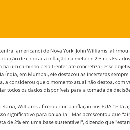
central americano) de Nova York, John Williams, afirmou
stituição de colocar a inflação na meta de 2% nos Estado
há um caminho pela frente" até concretizar esse objetiv
da Índia, em Mumbai, ele destacou as incertezas sempre
ia, a considerou que o momento atual não destoa, com v
liar todos os dados disponíveis para a tomada de decisõe
netária, Williams afirmou que a inflação nos EUA "está a
so significativo para baixá-la". Mas acrescentou que "a
meta de 2% em uma base sustentável", dizendo que "esta