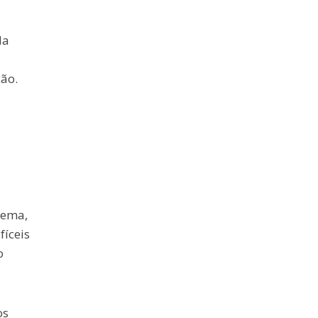
da
ção.
rema,
fíceis
o
os