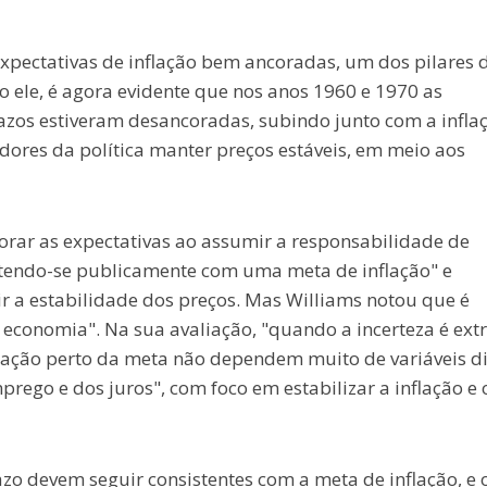
pectativas de inflação bem ancoradas, um dos pilares 
 ele, é agora evidente que nos anos 1960 e 1970 as
razos estiveram desancoradas, subindo junto com a infla
adores da política manter preços estáveis, em meio aos
orar as expectativas ao assumir a responsabilidade de
etendo-se publicamente com uma meta de inflação" e
r a estabilidade dos preços. Mas Williams notou que é
a economia". Na sua avaliação, "quando a incerteza é ext
flação perto da meta não dependem muito de variáveis di
ego e dos juros", com foco em estabilizar a inflação e 
azo devem seguir consistentes com a meta de inflação, e 