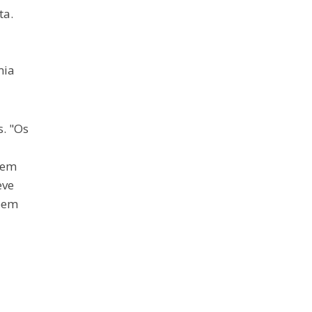
ta.
mia
. "Os
 em
eve
 bem