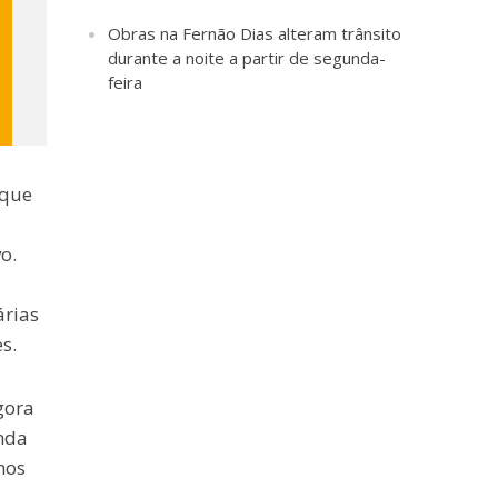
Obras na Fernão Dias alteram trânsito
durante a noite a partir de segunda-
feira
 que
s
o.
árias
s.
gora
inda
mos