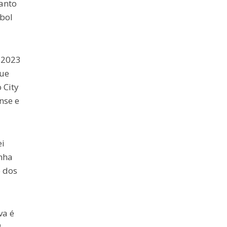
anto
ebol
 2023
que
 City
nse e
ei
nha
o dos
va é
ª