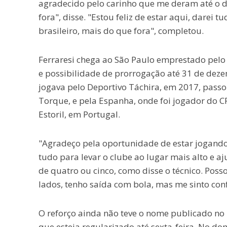
agradecido pelo carinho que me deram até o di
fora", disse. "Estou feliz de estar aqui, dare
brasileiro, mais do que fora", completou.
Ferraresi chega ao São Paulo emprestado pelo 
e possibilidade de prorrogação até 31 de dez
jogava pelo Deportivo Táchira, em 2017, passo
Torque, e pela Espanha, onde foi jogador do CF
Estoril, em Portugal.
"Agradeço pela oportunidade de estar jogando n
tudo para levar o clube ao lugar mais alto e
de quatro ou cinco, como disse o técnico. Poss
lados, tenho saída com bola, mas me sinto con
O reforço ainda não teve o nome publicado no B
que esteja regularizado até sexta-feira. No do