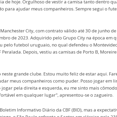
a de hoje. Orgulhoso de vestir a camisa tanto dentro qu
i tudo para ajudar meus companheiros. Sempre segui o fut
Manchester City, com contrato válido até 30 de junho de
embro de 2023. Adquirido pelo Grupo City na época em 
u pelo futebol uruguaio, no qual defendeu o Montevideo
 Peralada. Depois, vestiu as camisas de Porto B, Moreire
este grande clube. Estou muito feliz de estar aqui. Far
 ajudar meus companheiros como puder. Posso jogar em li
o jogar pela direita e esquerda, eu me sinto mais cômod
fortável em qualquer lugar", apresentou-se o zagueiro.
oletim Informativo Diário da CBF (BID), mas a expectati
mingo, o São Paulo enfrenta o Santos em clássico pela 23