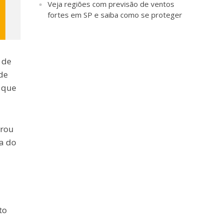
Veja regiões com previsão de ventos
fortes em SP e saiba como se proteger
 de
de
m que
prou
a do
to