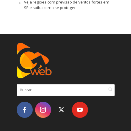
Veja regiões com previsão de ventos fortes em
SP e saiba como se proteger