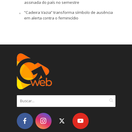
assinada do país no semestre
“Cadeira Vazia” transforma símbolo de ausência
em alerta contra o feminicídio