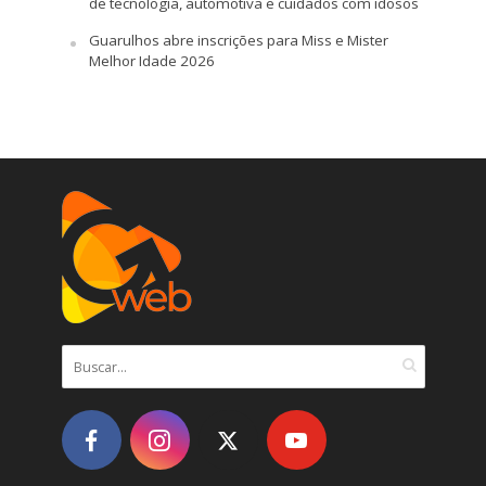
de tecnologia, automotiva e cuidados com idosos
Guarulhos abre inscrições para Miss e Mister
Melhor Idade 2026