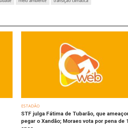
sidade
meio ambiente
transição climática
ESTADÃO
STF julga Fátima de Tubarão, que ameaço
pegar o Xandão; Moraes vota por pena de 