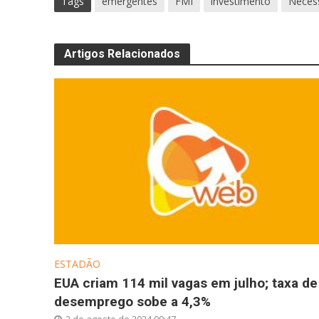
Tags
emergentes
FMI
investimento
Neces
Artigos Relacionados
ESTADÃO
EUA criam 114 mil vagas em julho; taxa de
desemprego sobe a 4,3%