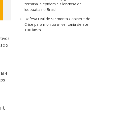
termina: a epidemia silenciosa da
ludopatia no Brasil
Defesa Civil de SP monta Gabinete de
Crise para monitorar ventania de até
100 km/h
tivos
nado
al e
tos
il,