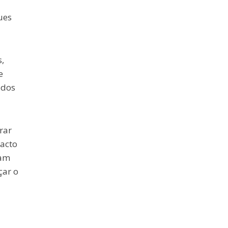
ues
,
e
 dos
rar
pacto
ham
çar o