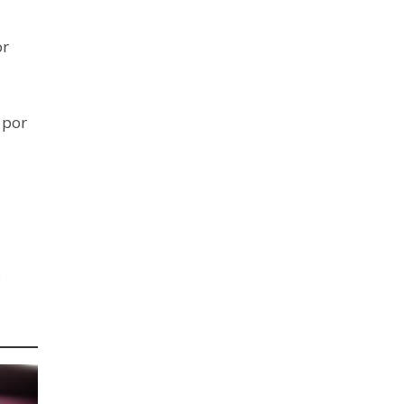
or
 por
.