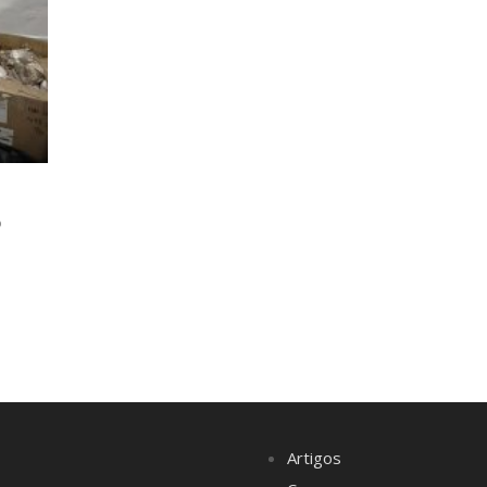
o
Artigos