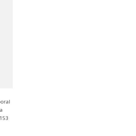
oral
la
 153