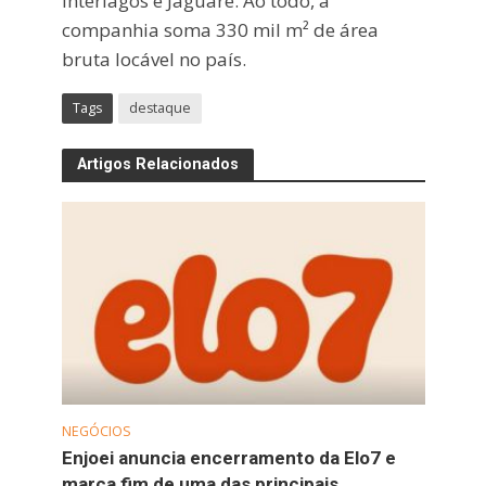
Interlagos e Jaguaré. Ao todo, a
companhia soma 330 mil m² de área
bruta locável no país.
Tags
destaque
Artigos Relacionados
NEGÓCIOS
Enjoei anuncia encerramento da Elo7 e
marca fim de uma das principais