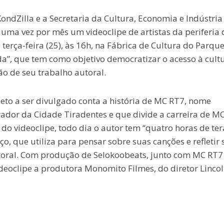
ondZilla e a Secretaria da Cultura, Economia e Indústria
 uma vez por mês um videoclipe de artistas da periferia 
terça-feira (25), às 16h, na Fábrica de Cultura do Parqu
da”, que tem como objetivo democratizar o acesso à cultu
ão de seu trabalho autoral.
eto a ser divulgado conta a história de MC RT7, nome
rador da Cidade Tiradentes e que divide a carreira de M
a do videoclipe, todo dia o autor tem “quatro horas de ter
ço, que utiliza para pensar sobre suas canções e refletir
utoral. Com produção de Selokoobeats, junto com MC RT7
deoclipe a produtora Monomito Filmes, do diretor Linco