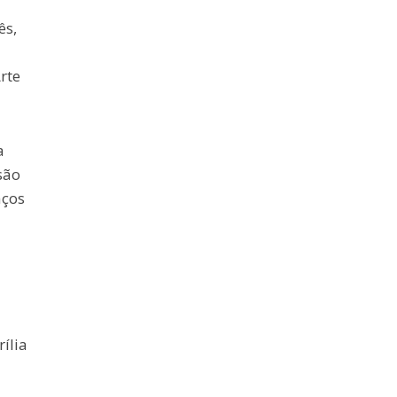
ês,
rte
a
são
aços
ília