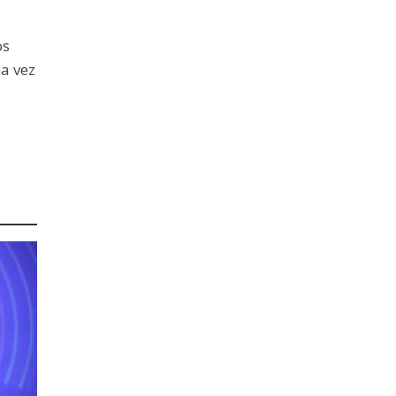
os
a vez