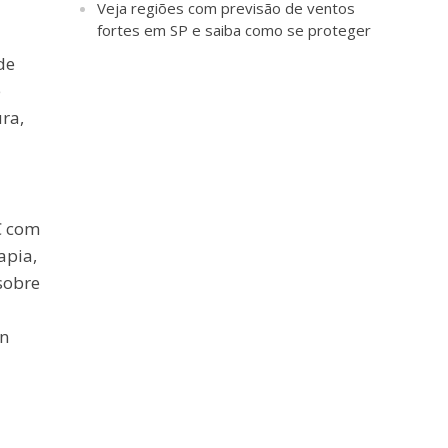
Veja regiões com previsão de ventos
fortes em SP e saiba como se proteger
de
e
ra,
C com
apia,
 sobre
ln