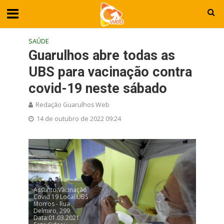
SAÚDE
Guarulhos abre todas as
UBS para vacinação contra
covid-19 neste sábado
Redação Guarulhos Web
14 de outubro de 2022 09:24
Assunto:Vacinação
Covid 19 Local:UBS
Morros - Rua
Delmiro, 299
Data:01.03.2021