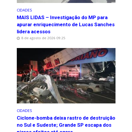
CIDADES
MAIS LIDAS – Investigação do MP para
apurar enriquecimento de Lucas Sanches
lidera acessos
8 de agosto de 2026 09:25
CIDADES
Ciclone-bomba deixa rastro de destruição
no Sul e Sudeste; Grande SP escapa dos
piores efeitos até agora