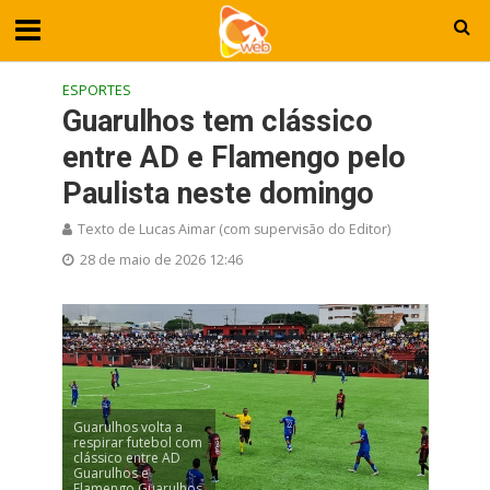
ESPORTES
Guarulhos tem clássico
entre AD e Flamengo pelo
Paulista neste domingo
Texto de Lucas Aimar (com supervisão do Editor)
28 de maio de 2026 12:46
Guarulhos volta a
respirar futebol com
clássico entre AD
Guarulhos e
Flamengo Guarulhos