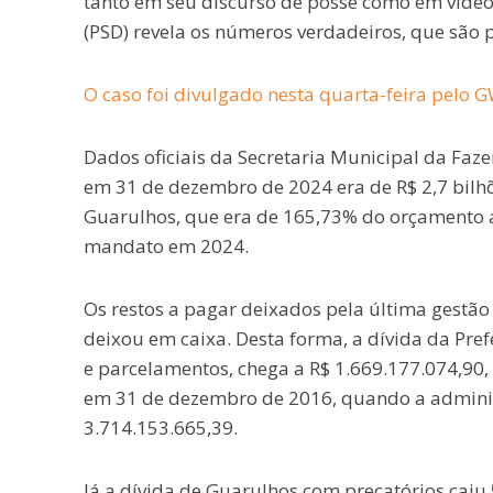
tanto em seu discurso de posse como em vídeo d
(PSD) revela os números verdadeiros, que são
O caso foi divulgado nesta quarta-feira pelo 
Dados oficiais da Secretaria Municipal da Faze
em 31 de dezembro de 2024 era de R$ 2,7 bilh
Guarulhos, que era de 165,73% do orçamento a
mandato em 2024.
Os restos a pagar deixados pela última gestão
deixou em caixa. Desta forma, a dívida da Pre
e parcelamentos, chega a R$ 1.669.177.074,90
em 31 de dezembro de 2016, quando a administ
3.714.153.665,39.
Já a dívida de Guarulhos com precatórios caiu 