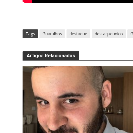
Tags
Guarulhos
destaque
destaqueunico
G
Artigos Relacionados