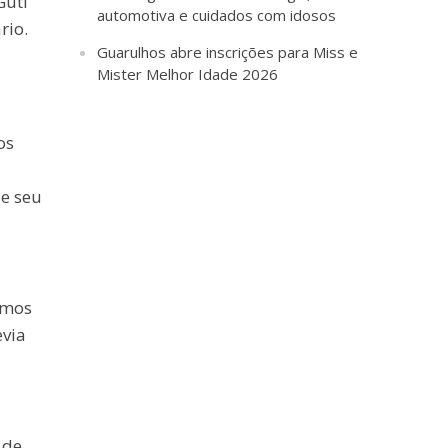
Guti
automotiva e cuidados com idosos
rio.
Guarulhos abre inscrições para Miss e
Mister Melhor Idade 2026
os
e seu
imos
evia
 de