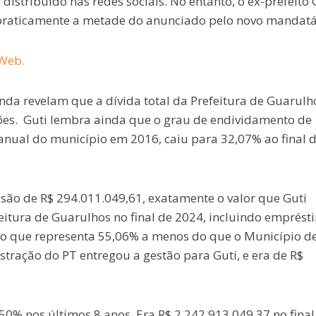
istribuído nas redes sociais. No entanto, o ex-prefeito 
 praticamente a metade do anunciado pelo novo mandatá
GWeb.
nda revelam que a dívida total da Prefeitura de Guarulh
ões. Guti lembra ainda que o grau de endividamento de
nual do município em 2016, caiu para 32,07% ao final d
 são de R$ 294.011.049,61, exatamente o valor que Guti
feitura de Guarulhos no final de 2024, incluindo emprést
, o que representa 55,06% a menos do que o Município d
ração do PT entregou a gestão para Guti, e era de R$
50% nos últimos 8 anos. Era R$ 2.242.913.049,37 no final