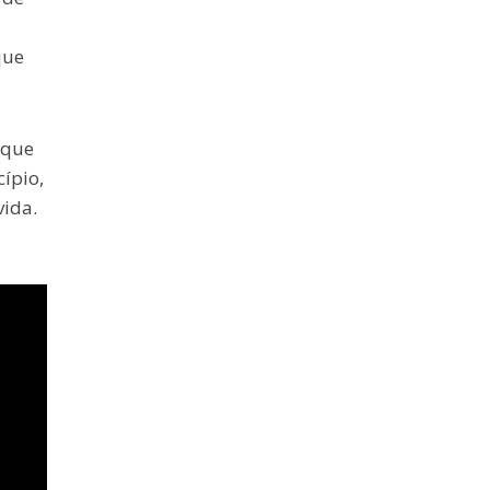
que
 que
ípio,
vida.