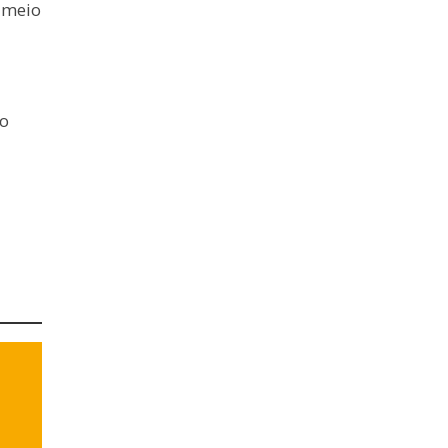
 meio
o