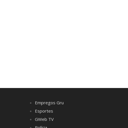
Empregos Gru
Esportes
GWeb TV
Polícia