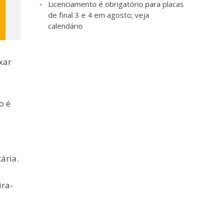
Licenciamento é obrigatório para placas
de final 3 e 4 em agosto; veja
calendário
xar
o é
ária.
ira-