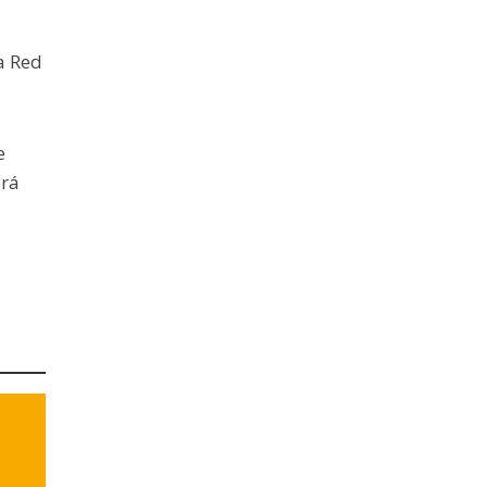
a Red
e
erá