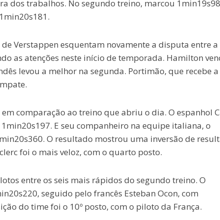
ra dos trabalhos. No segundo treino, marcou 1min19s98
u 1min20s181.
 de Verstappen esquentam novamente a disputa entre a
do as atenções neste início de temporada. Hamilton ven
andês levou a melhor na segunda. Portimão, que recebe a
empate.
ção em comparação ao treino que abriu o dia. O espanhol C
m 1min20s197. E seu companheiro na equipe italiana, o
 1min20s360. O resultado mostrou uma inversão de resul
erc foi o mais veloz, com o quarto posto.
lotos entre os seis mais rápidos do segundo treino. O
min20s220, seguido pelo francês Esteban Ocon, com
ão do time foi o 10º posto, com o piloto da França.