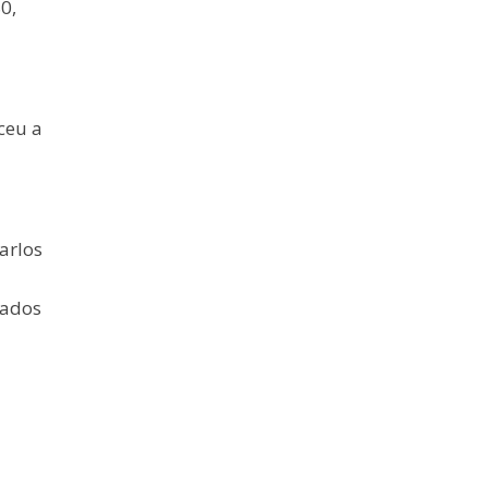
0,
ceu a
arlos
tados