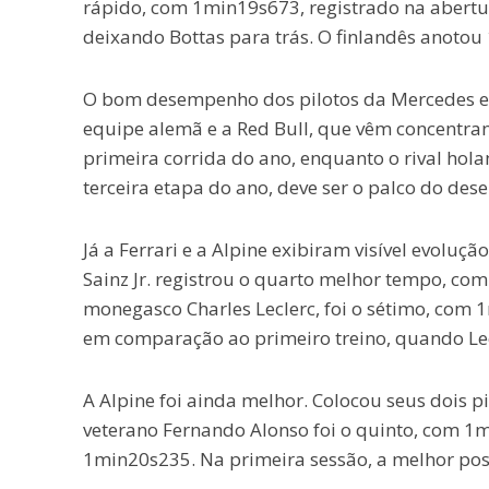
rápido, com 1min19s673, registrado na abertu
deixando Bottas para trás. O finlandês anoto
O bom desempenho dos pilotos da Mercedes e
equipe alemã e a Red Bull, que vêm concentran
primeira corrida do ano, enquanto o rival hol
terceira etapa do ano, deve ser o palco do des
Já a Ferrari e a Alpine exibiram visível evolu
Sainz Jr. registrou o quarto melhor tempo, co
monegasco Charles Leclerc, foi o sétimo, com
em comparação ao primeiro treino, quando Lecl
A Alpine foi ainda melhor. Colocou seus dois pi
veterano Fernando Alonso foi o quinto, com 1
1min20s235. Na primeira sessão, a melhor posiç