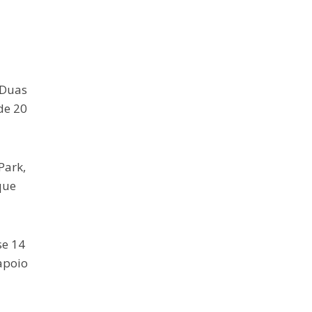
 Duas
de 20
Park,
que
se 14
apoio