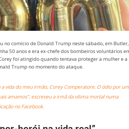
u no comício de Donald Trump neste sábado, em Butler,
nha 50 anos e era ex-chefe dos bombeiros voluntários e
orey foi atingido quando tentava proteger a mulher e a 
 Donald Trump no momento do ataque.
u a vida do meu irmão, Corey Comperatore. O ódio por u
is amamos”, escreveu a irmã da vítima mortal numa
icação no Facebook.
er-herói na vida real”