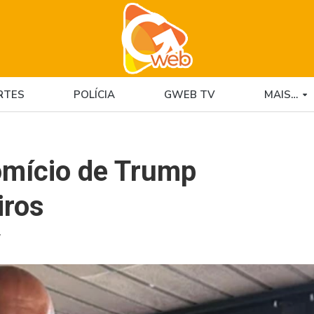
RTES
POLÍCIA
GWEB TV
MAIS…
mício de Trump
iros
7