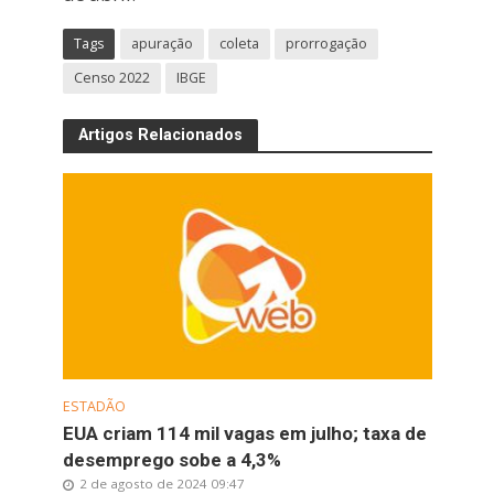
Tags
apuração
coleta
prorrogação
Censo 2022
IBGE
Artigos Relacionados
ESTADÃO
EUA criam 114 mil vagas em julho; taxa de
desemprego sobe a 4,3%
2 de agosto de 2024 09:47