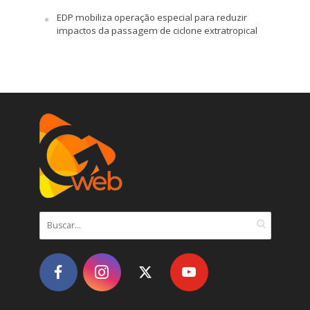
EDP mobiliza operação especial para reduzir
impactos da passagem de ciclone extratropical