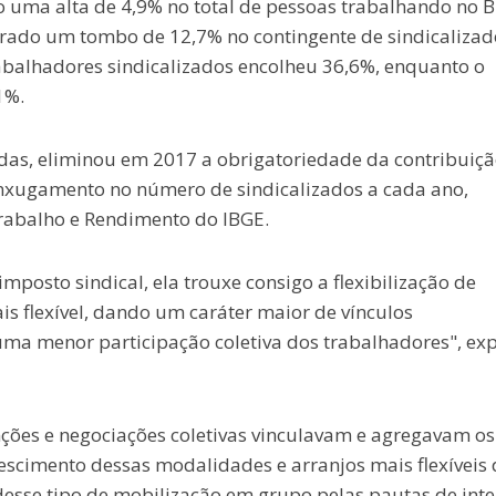
o uma alta de 4,9% no total de pessoas trabalhando no B
trado um tombo de 12,7% no contingente de sindicalizad
balhadores sindicalizados encolheu 36,6%, enquanto o
1%.
idas, eliminou em 2017 a obrigatoriedade da contribuiç
 enxugamento no número de sindicalizados a cada ano,
rabalho e Rendimento do IBGE.
posto sindical, ela trouxe consigo a flexibilização de
s flexível, dando um caráter maior de vínculos
 uma menor participação coletiva dos trabalhadores", exp
ões e negociações coletivas vinculavam e agregavam os
escimento dessas modalidades e arranjos mais flexíveis 
esse tipo de mobilização em grupo pelas pautas de inte