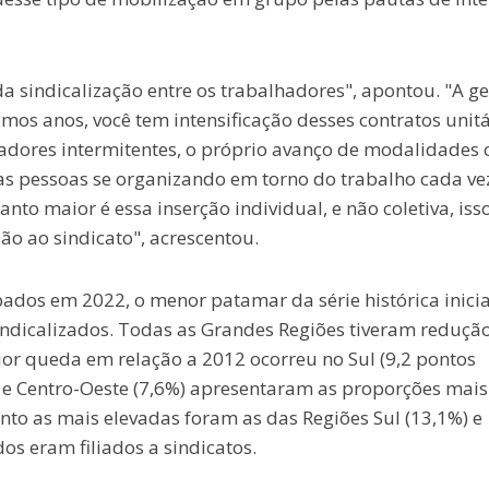
a sindicalização entre os trabalhadores", apontou. "A g
os anos, você tem intensificação desses contratos unitá
lhadores intermitentes, o próprio avanço de modalidades
as pessoas se organizando em torno do trabalho cada ve
to maior é essa inserção individual, e não coletiva, iss
o ao sindicato", acrescentou.
ados em 2022, o menor patamar da série histórica inici
dicalizados. Todas as Grandes Regiões tiveram reduçã
ior queda em relação a 2012 ocorreu no Sul (9,2 pontos
) e Centro-Oeste (7,6%) apresentaram as proporções mais
nto as mais elevadas foram as das Regiões Sul (13,1%) e
s eram filiados a sindicatos.