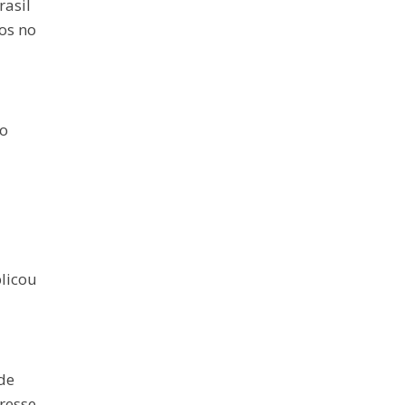
rasil
os no
ão
licou
de
resse