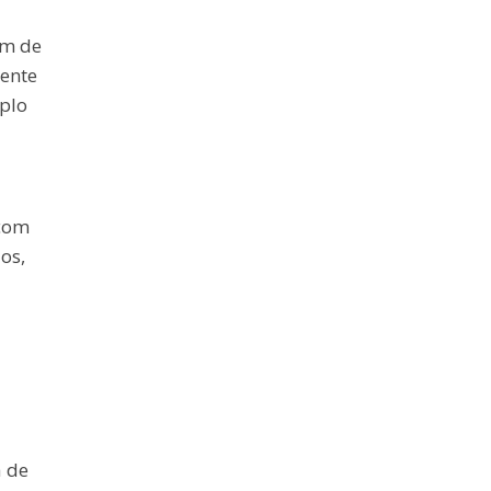
ém de
iente
plo
 com
os,
a de