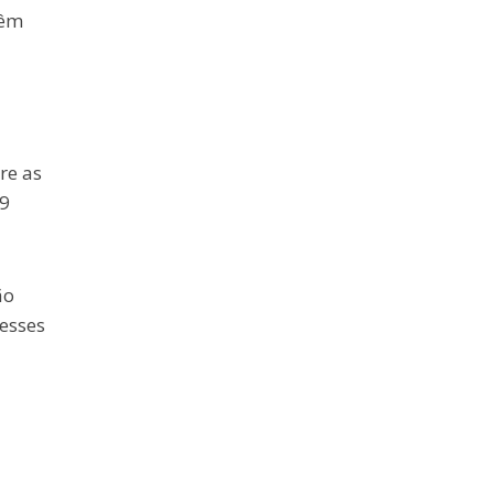
têm
re as
,9
ão
 esses