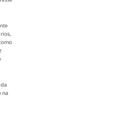
ente
rios,
 como
z
o
ada
o na