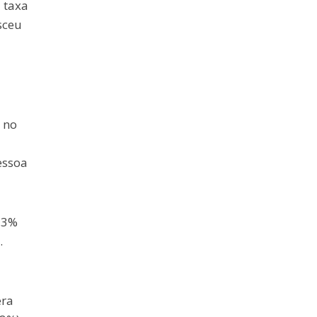
 taxa
sceu
 no
essoa
,3%
.
era