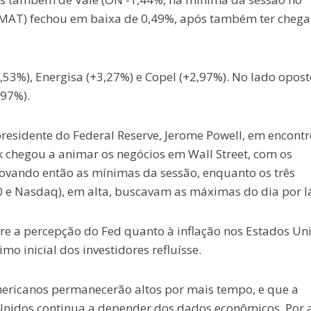
 (IMAT) fechou em baixa de 0,49%, após também ter cheg
53%), Energisa (+3,27%) e Copel (+2,97%). No lado opost
,97%).
 presidente do Federal Reserve, Jerome Powell, em encontr
chegou a animar os negócios em Wall Street, com os
novando então as mínimas da sessão, enquanto os três
00 e Nasdaq), em alta, buscavam as máximas do dia por l
bre a percepção do Fed quanto à inflação nos Estados Un
 inicial dos investidores refluísse.
americanos permanecerão altos por mais tempo, e que a
 Unidos continua a depender dos dados econômicos. Por 