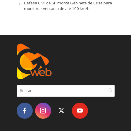
Defesa Civil de SP monta Gabinete de Crise para
monitorar ventania de até 100 km/h