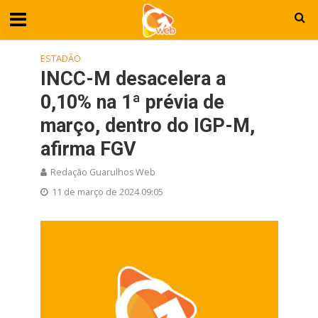
ESTADÃO
INCC-M desacelera a
0,10% na 1ª prévia de
março, dentro do IGP-M,
afirma FGV
Redação Guarulhos Web
11 de março de 2024 09:05