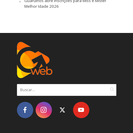
Guarulhos abre inscrições para Miss e Mister
Melhor Idade 2026