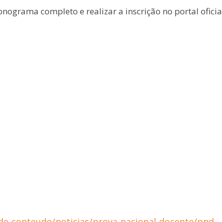
onograma completo e realizar a inscrição no portal oficia
-de-conteudo/noticias/prova-nacional-docente/pnd-