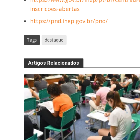
inscricoes-abertas
https://pnd.inep.gov.br/pnd/
Tags
destaque
Artigos Relacionados