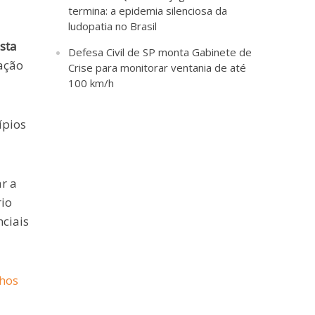
termina: a epidemia silenciosa da
ludopatia no Brasil
sta
Defesa Civil de SP monta Gabinete de
cação
Crise para monitorar ventania de até
100 km/h
ípios
r a
rio
ciais
lhos