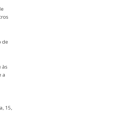
de
tros
o de
 às
e a
, 15,