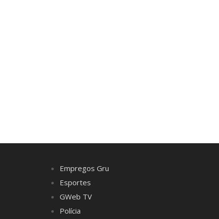
Empregos Gru
Esportes
GWeb TV
Polícia