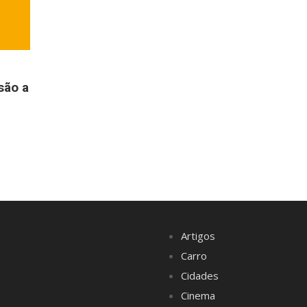
são a
Artigos
Carro
Cidades
Cinema