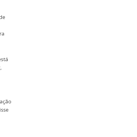
 de
ra
está
,
ração
isse