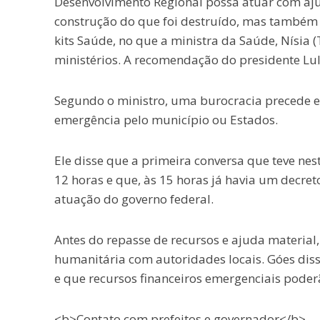
Desenvolvimento Regional possa atuar com aj
construção do que foi destruído, mas também vi
kits Saúde, no que a ministra da Saúde, Nísia 
ministérios. A recomendação do presidente Lula
Segundo o ministro, uma burocracia precede es
emergência pelo município ou Estados.
Ele disse que a primeira conversa que teve ne
12 horas e que, às 15 horas já havia um decre
atuação do governo federal.
Antes do repasse de recursos e ajuda material,
humanitária com autoridades locais. Góes diss
e que recursos financeiros emergenciais poderã
<b>Contato com prefeitos e governador</b>