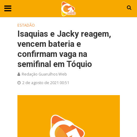
ESTADÃO
Isaquias e Jacky reagem,
vencem bateria e
confirmam vaga na
semifinal em Tóquio
Redação Guarulhos Web
2 de agosto de 2021 00:51