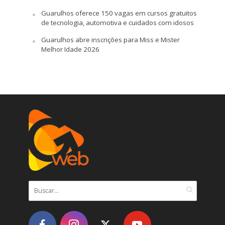
Guarulhos oferece 150 vagas em cursos gratuitos
de tecnologia, automotiva e cuidados com idosos
Guarulhos abre inscrições para Miss e Mister
Melhor Idade 2026