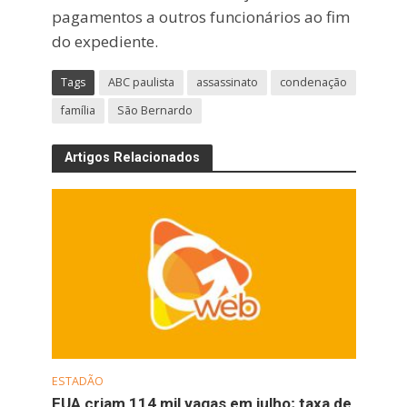
pagamentos a outros funcionários ao fim
do expediente.
Tags
ABC paulista
assassinato
condenação
família
São Bernardo
Artigos Relacionados
ESTADÃO
EUA criam 114 mil vagas em julho; taxa de