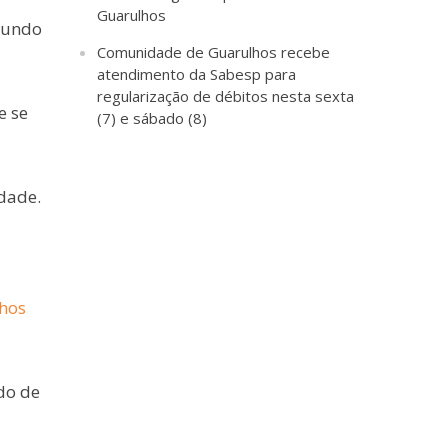
Guarulhos
egundo
Comunidade de Guarulhos recebe
atendimento da Sabesp para
regularização de débitos nesta sexta
e se
(7) e sábado (8)
dade.
lhos
do de