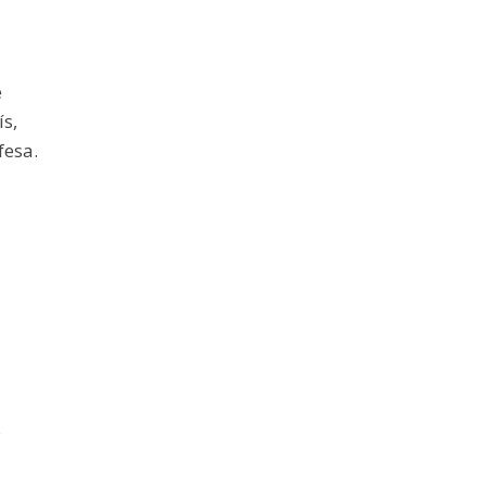
e
s,
fesa.
s