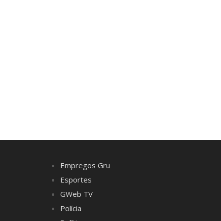
Empregos Gru
Esportes
GWeb TV
Polícia