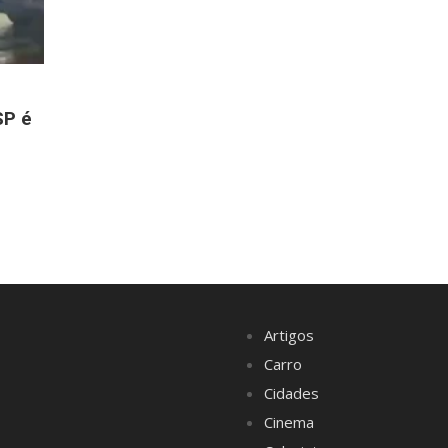
SP é
Artigos
Carro
Cidades
Cinema