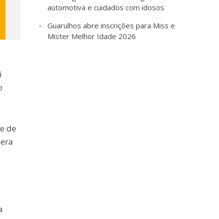
automotiva e cuidados com idosos
Guarulhos abre inscrições para Miss e
Mister Melhor Idade 2026
i
o
se de
 era
a