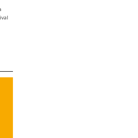
a
ival