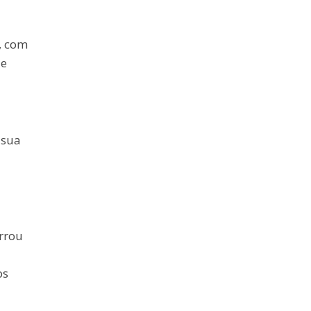
, com
de
 sua
rrou
os