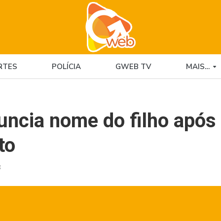
RTES
POLÍCIA
GWEB TV
MAIS…
uncia nome do filho após
to
8