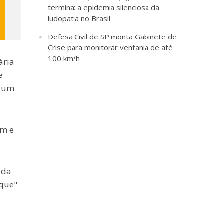
termina: a epidemia silenciosa da
ludopatia no Brasil
Defesa Civil de SP monta Gabinete de
Crise para monitorar ventania de até
100 km/h
ária
e
e um
um e
ada
oque"