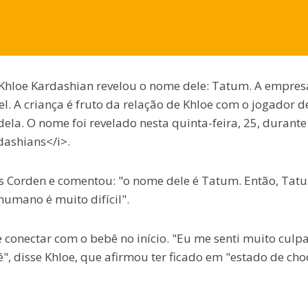
 Khloe Kardashian revelou o nome dele: Tatum. A empres
. A criança é fruto da relação de Khloe com o jogador d
la. O nome foi revelado nesta quinta-feira, 25, durant
dashians</i>.
ames Corden e comentou: "o nome dele é Tatum. Então, Tat
umano é muito difícil".
e conectar com o bebê no início. "Eu me senti muito culp
", disse Khloe, que afirmou ter ficado em "estado de ch