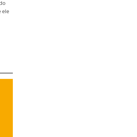
 do
 ele