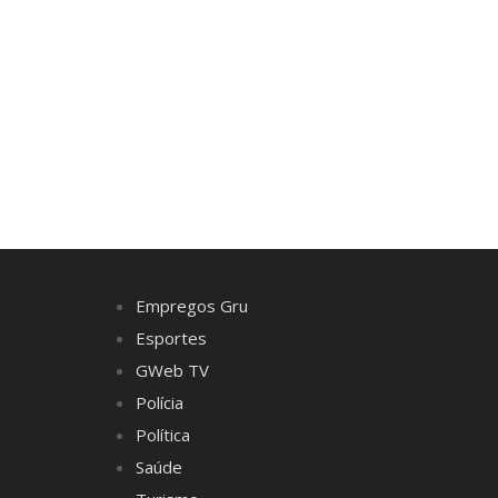
Empregos Gru
Esportes
GWeb TV
Polícia
Política
Saúde