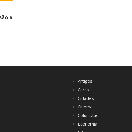
são a
Artigos
Carro
Cidades
Cinema
Colunistas
Economia