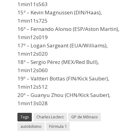
1min11s563
15º – Kevin Magnussen (DIN/Haas),
1min11s725
16º – Fernando Alonso (ESP/Aston Martin),
1min12s019
17º – Logan Sargeant (EUA/Williams),
1min12s020
18º – Sergio Pérez (MEX/Red Bull),
1min12s060
19º – Valtteri Bottas (FIN/Kick Sauber),
1min12s512
20º – Guanyu Zhou (CHN/Kick Sauber),
1min13s028
Tags
Charles Leclerc
GP de Mônaco
autobilismo
Fórmula 1