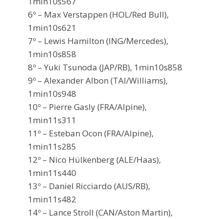
1min10s567
6º – Max Verstappen (HOL/Red Bull),
1min10s621
7º – Lewis Hamilton (ING/Mercedes),
1min10s858
8º – Yuki Tsunoda (JAP/RB), 1min10s858
9º – Alexander Albon (TAI/Williams),
1min10s948
10º – Pierre Gasly (FRA/Alpine),
1min11s311
11º – Esteban Ocon (FRA/Alpine),
1min11s285
12º – Nico Hülkenberg (ALE/Haas),
1min11s440
13º – Daniel Ricciardo (AUS/RB),
1min11s482
14º – Lance Stroll (CAN/Aston Martin),