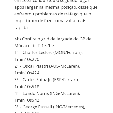
em 2023 conquistou o segundo lugar
após largar na mesma posição, disse que
enfrentou problemas de tráfego que o
impediram de fazer uma volta mais
rápida.
<b>Confira o grid de largada do GP de
Mônaco de F-1:</b>
1º – Charles Leclerc (MON/Ferrari),
1min10s270
2º – Oscar Piastri (AUS/McLaren),
1min10s424
3º – Carlos Sainz Jr. (ESP/Ferrari),
1min10s518
4º – Lando Norris (ING/McLaren),
1min10s542
5º – George Russell (ING/Mercedes),